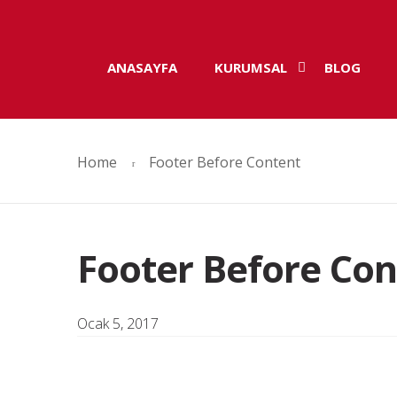
ANASAYFA
KURUMSAL
BLOG
Skip
Skip
to
to
navigation
content
Home
Footer Before Content
Footer Before Con
Ocak 5, 2017