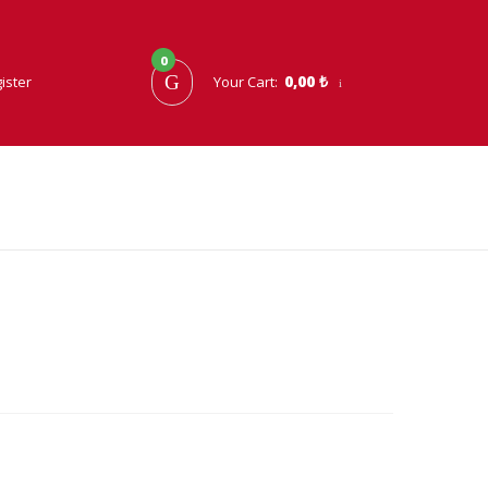
0
0,00 ₺
ister
Your Cart: